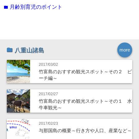
月齢別育児のポイント
folder
八重山諸島
more
2017/03/02
竹富島のおすすめ観光スポット～その２ ビ
ーチ編～
2017/02/27
竹富島のおすすめ観光スポット～その１ 水
牛車観光～
2017/02/23
与那国島の概要～行き方や人口、産業など～