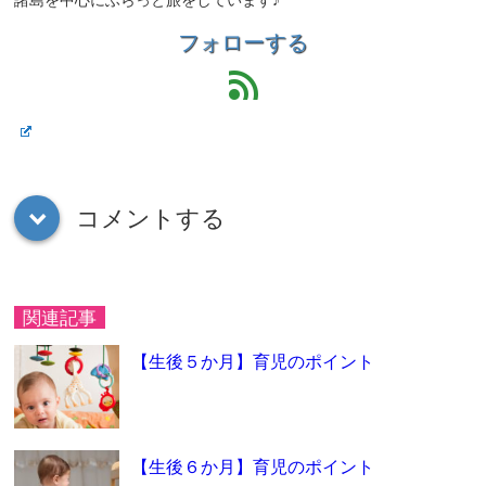
諸島を中心にふらっと旅をしています♪
フォローする
feed
コメントする
down
関連記事
【生後５か月】育児のポイント
【生後６か月】育児のポイント