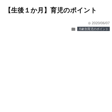
【生後１か月】育児のポイント
2020/06/07
time
folder
月齢別育児のポイント