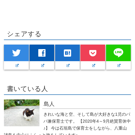
シェアする
line
twitter
facebook
hatenabookmark
書いている人
島人
きれいな海と空、そして島が大好きな1児のパ
パ兼保育士です。 【2020年4～9月絶賛育休中
♪】 今は石垣島で保育士をしながら、八重山