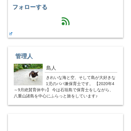
フォローする
feed
管理人
島人
きれいな海と空、そして島が大好きな
1児のパパ兼保育士です。 【2020年4
～9月絶賛育休中♪】 今は石垣島で保育士をしながら、
八重山諸島を中心にふらっと旅をしています♪