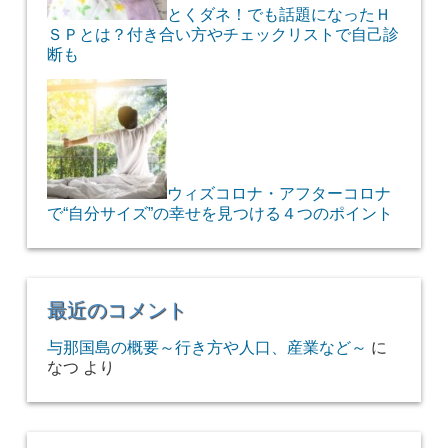
とくダネ！でも話題になったＨ
ＳＰとは？付き合い方やチェックリストで自己診
断も
ウィズコロナ・アフターコロナ
で“自分サイズ”の幸せを見つける４つのポイント
最近のコメント
与那国島の概要～行き方や人口、産業など～
に
なつ
より