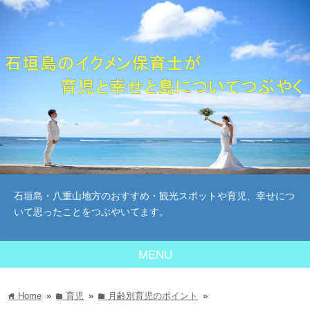
石垣島・八重山地方のおすすめ・観光スポットや育児、幸せにつ
いて思ったことをつぶやいてます。
MENU
Home
»
育児
»
月齢別育児のポイント
»
home
folder
folder