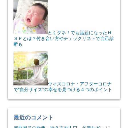
とくダネ！でも話題になったＨ
ＳＰとは？付き合い方やチェックリストで自己診
断も
ウィズコロナ・アフターコロナ
で“自分サイズ”の幸せを見つける４つのポイント
最近のコメント
与那国島の概要～行き方や人口、産業など～
に