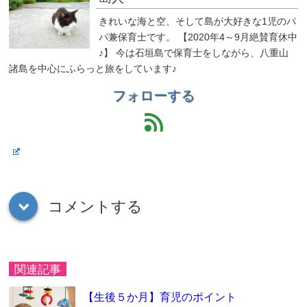
きれいな海と空、そして島が大好きな1児のパ
パ兼保育士です。 【2020年4～9月絶賛育休中
♪】 今は石垣島で保育士をしながら、八重山
諸島を中心にふらっと旅をしています♪
フォローする
feed
コメントする
down
関連記事
【生後５か月】育児のポイント