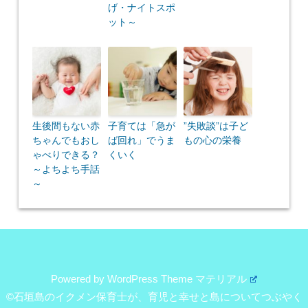
げ・ナイトスポ
ット～
生後間もない赤
子育ては「急が
”失敗談”は子ど
ちゃんでもおし
ば回れ」でうま
もの心の栄養
ゃべりできる？
くいく
～よちよち手話
～
Powered by
WordPress Theme マテリアル
©石垣島のイクメン保育士が、育児と幸せと島についてつぶやく