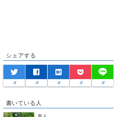
シェアする
line
twitter
facebook
hatenabookmark
書いている人
島人