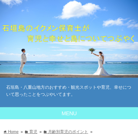
石垣島・八重山地方のおすすめ・観光スポットや育児、幸せにつ
いて思ったことをつぶやいてます。
MENU
Home
»
育児
»
月齢別育児のポイント
»
home
folder
folder