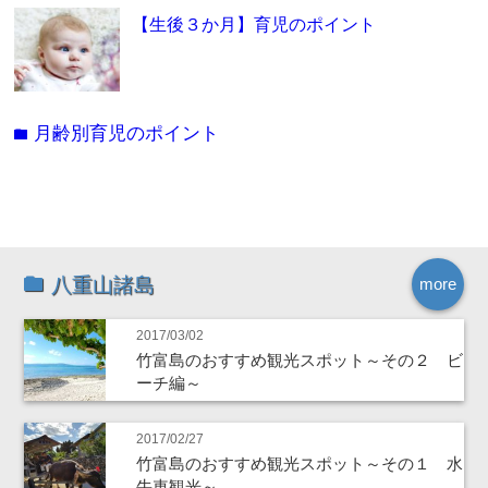
【生後３か月】育児のポイント
月齢別育児のポイント
folder
八重山諸島
more
2017/03/02
竹富島のおすすめ観光スポット～その２ ビ
ーチ編～
2017/02/27
竹富島のおすすめ観光スポット～その１ 水
牛車観光～