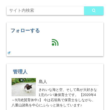
フォローする
feed
管理人
島人
きれいな海と空、そして島が大好きな
1児のパパ兼保育士です。 【2020年4
～9月絶賛育休中♪】 今は石垣島で保育士をしながら、
八重山諸島を中心にふらっと旅をしています♪