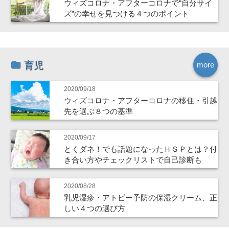
ウィズコロナ・アフターコロナで“自分サイ
ズ”の幸せを見つける４つのポイント
育児
more
2020/09/18
ウィズコロナ・アフターコロナの移住・引越
先を選ぶ８つの基準
2020/09/17
とくダネ！でも話題になったＨＳＰとは？付
き合い方やチェックリストで自己診断も
2020/08/28
乳児湿疹・アトピー予防の保湿クリーム、正
しい４つの選び方