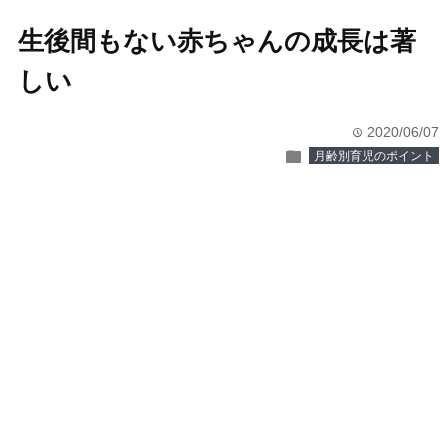
生後間もない赤ちゃんの成長は著
しい
2020/06/07
time
folder
月齢別育児のポイント