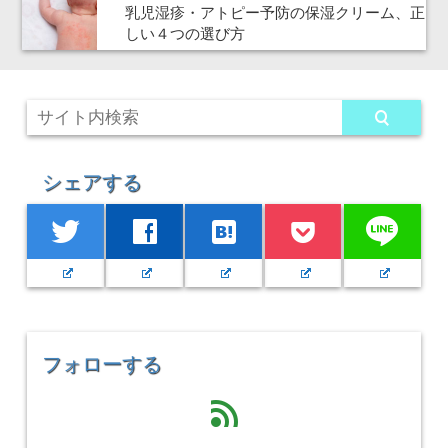
乳児湿疹・アトピー予防の保湿クリーム、正
しい４つの選び方
シェアする
line
twitter
facebook
hatenabookmark
フォローする
feed