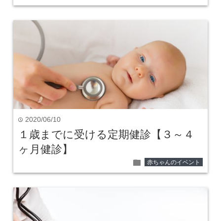
2020/06/10
time
１歳までに受ける定期健診【３～４
ヶ月健診】
folder
赤ちゃんのイベント