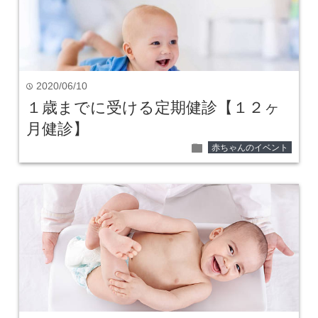
2020/06/10
time
１歳までに受ける定期健診【１２ヶ
月健診】
folder
赤ちゃんのイベント