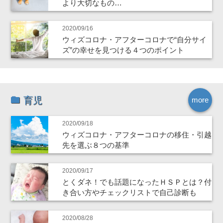
より大切なもの…
2020/09/16
ウィズコロナ・アフターコロナで“自分サイ
ズ”の幸せを見つける４つのポイント
育児
more
2020/09/18
ウィズコロナ・アフターコロナの移住・引越
先を選ぶ８つの基準
2020/09/17
とくダネ！でも話題になったＨＳＰとは？付
き合い方やチェックリストで自己診断も
2020/08/28