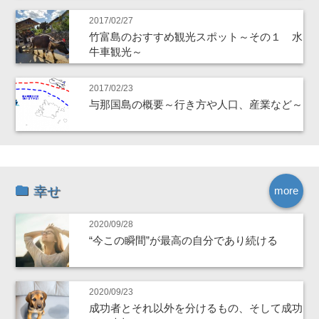
2017/02/27
竹富島のおすすめ観光スポット～その１ 水
牛車観光～
2017/02/23
与那国島の概要～行き方や人口、産業など～
幸せ
more
2020/09/28
“今この瞬間”が最高の自分であり続ける
2020/09/23
成功者とそれ以外を分けるもの、そして成功