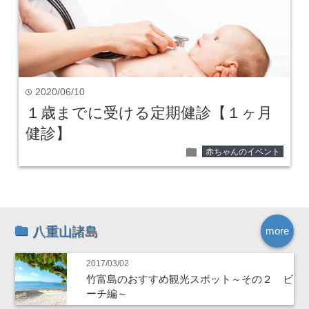
2020/06/10
time
１歳までに受ける定期健診【１ヶ月
健診】
folder
赤ちゃんのイベント
八重山諸島
more
2017/03/02
竹富島のおすすめ観光スポット～その２ ビ
ーチ編～