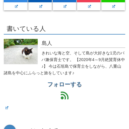
書いている人
島人
きれいな海と空、そして島が大好きな1児のパ
パ兼保育士です。 【2020年4～9月絶賛育休中
♪】 今は石垣島で保育士をしながら、八重山
諸島を中心にふらっと旅をしています♪
フォローする
feed