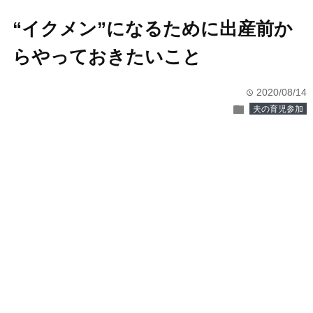
“イクメン”になるために出産前か
らやっておきたいこと
2020/08/14
time
folder
夫の育児参加