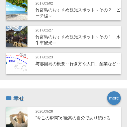
2017/03/02
竹富島のおすすめ観光スポット～その２ ビ
ーチ編～
2017/02/27
竹富島のおすすめ観光スポット～その１ 水
牛車観光～
2017/02/23
与那国島の概要～行き方や人口、産業など～
幸せ
more
2020/09/28
“今この瞬間”が最高の自分であり続ける