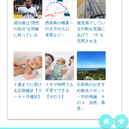
成功者は“理想
西表島の概要～
無意識でしてい
の自分”を明確
行き方や人口、
る行動を意識に
に持っている
産業など～
あげて、“今”を
充実させる
１歳までに受け
スキマ時間でも
石垣島のおすす
る定期健診【３
子育てできる
め観光スポット
～４ヶ月健診】
【その３】
～市街地編 そ
の３ 自然・風
景～
home
arrowup