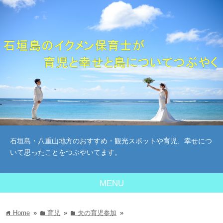
石垣島・八重山地方のおすすめ・観光スポットや育児、幸せにつ
いて思ったことをつぶやいてます。
MENU
Home
»
育児
»
夫の育児参加
»
home
folder
folder