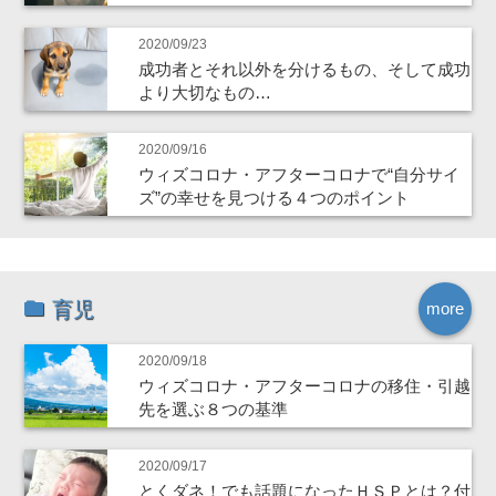
2020/09/23
成功者とそれ以外を分けるもの、そして成功
より大切なもの…
2020/09/16
ウィズコロナ・アフターコロナで“自分サイ
ズ”の幸せを見つける４つのポイント
育児
more
2020/09/18
ウィズコロナ・アフターコロナの移住・引越
先を選ぶ８つの基準
2020/09/17
とくダネ！でも話題になったＨＳＰとは？付