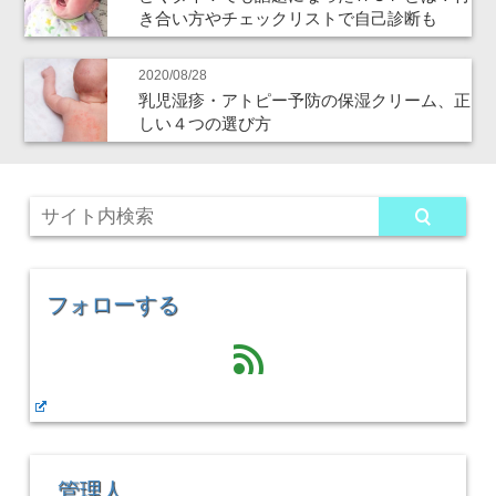
き合い方やチェックリストで自己診断も
2020/08/28
乳児湿疹・アトピー予防の保湿クリーム、正
しい４つの選び方
フォローする
feed
管理人