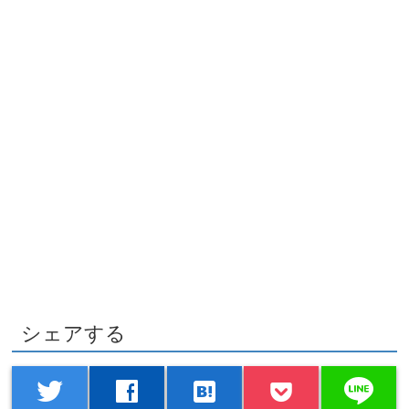
シェアする
line
twitter
facebook
hatenabookmark