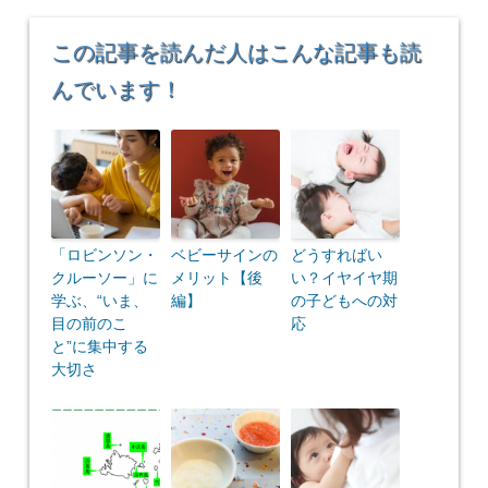
この記事を読んだ人はこんな記事も読
んでいます！
「ロビンソン・
ベビーサインの
どうすればい
クルーソー」に
メリット【後
い？イヤイヤ期
学ぶ、“いま、
編】
の子どもへの対
目の前のこ
応
と”に集中する
大切さ