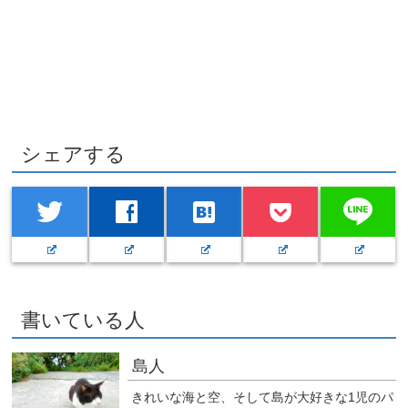
シェアする
line
twitter
facebook
hatenabookmark
書いている人
島人
きれいな海と空、そして島が大好きな1児のパ