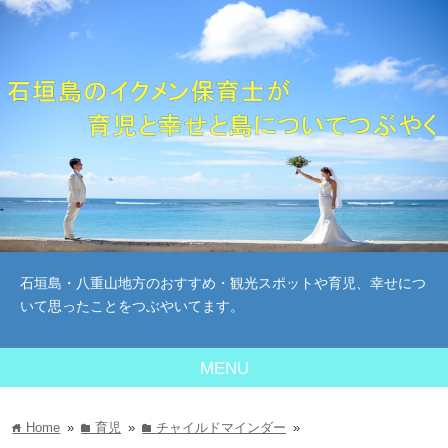
石垣島・八重山地方のおすすめ・観光スポットや育児、幸せにつ
いて思ったことをつぶやいてます。
MENU
Home
»
育児
»
チャイルドマインダー
»
home
folder
folder