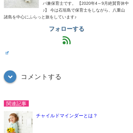
パ兼保育士です。 【2020年4～9月絶賛育休中
♪】 今は石垣島で保育士をしながら、八重山
諸島を中心にふらっと旅をしています♪
フォローする
feed
コメントする
down
関連記事
チャイルドマインダーとは？