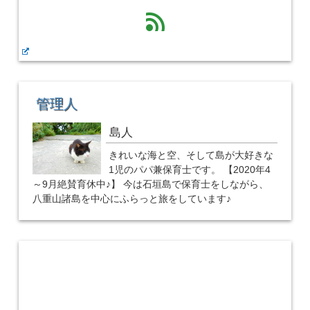
feed
管理人
島人
きれいな海と空、そして島が大好きな
1児のパパ兼保育士です。 【2020年4
～9月絶賛育休中♪】 今は石垣島で保育士をしながら、
八重山諸島を中心にふらっと旅をしています♪