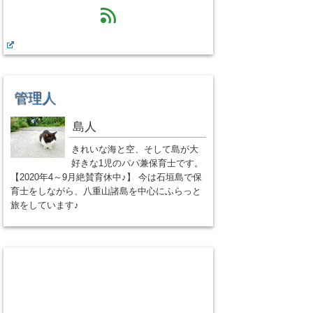
feed
管理人
島人
きれいな海と空、そして島が大
好きな1児のパパ兼保育士です。
【2020年4～9月絶賛育休中♪】 今は石垣島で保
育士をしながら、八重山諸島を中心にふらっと
旅をしています♪