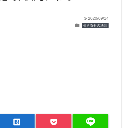
2020/09/14
time
folder
引き寄せの法則
line
hatenabookmark