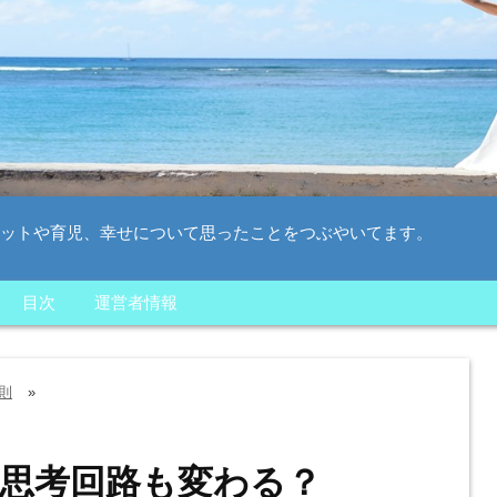
ットや育児、幸せについて思ったことをつぶやいてます。
目次
運営者情報
則
»
思考回路も変わる？