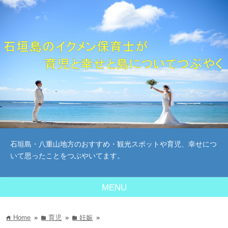
石垣島・八重山地方のおすすめ・観光スポットや育児、幸せにつ
いて思ったことをつぶやいてます。
MENU
Home
»
育児
»
妊娠
»
home
folder
folder