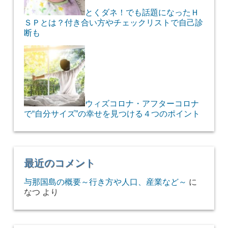
とくダネ！でも話題になったＨ
ＳＰとは？付き合い方やチェックリストで自己診
断も
ウィズコロナ・アフターコロナ
で“自分サイズ”の幸せを見つける４つのポイント
最近のコメント
与那国島の概要～行き方や人口、産業など～
に
なつ
より