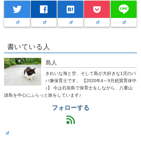
line
twitter
facebook
hatenabookmark
書いている人
島人
きれいな海と空、そして島が大好きな1児のパ
パ兼保育士です。 【2020年4～9月絶賛育休中
♪】 今は石垣島で保育士をしながら、八重山
諸島を中心にふらっと旅をしています♪
フォローする
feed