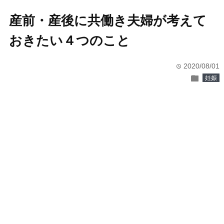
産前・産後に共働き夫婦が考えて
おきたい４つのこと
2020/08/01
time
folder
妊娠