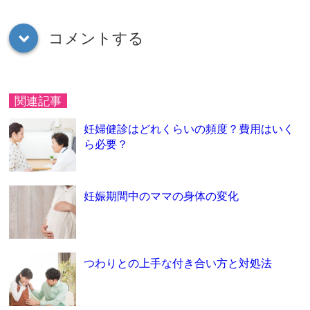
コメントする
down
関連記事
妊婦健診はどれくらいの頻度？費用はいく
ら必要？
妊娠期間中のママの身体の変化
つわりとの上手な付き合い方と対処法