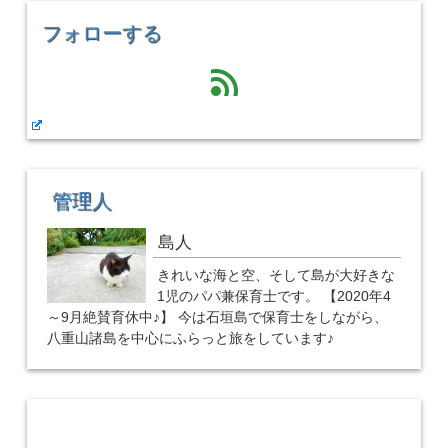
フォローする
feed
管理人
島人
きれいな海と空、そして島が大好きな
1児のパパ兼保育士です。 【2020年4
～9月絶賛育休中♪】 今は石垣島で保育士をしながら、
八重山諸島を中心にふらっと旅をしています♪