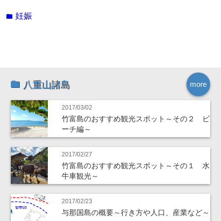
妊娠
folder
八重山諸島
more
2017/03/02
竹富島のおすすめ観光スポット～その２ ビ
ーチ編～
2017/02/27
竹富島のおすすめ観光スポット～その１ 水
牛車観光～
2017/02/23
与那国島の概要～行き方や人口、産業など～